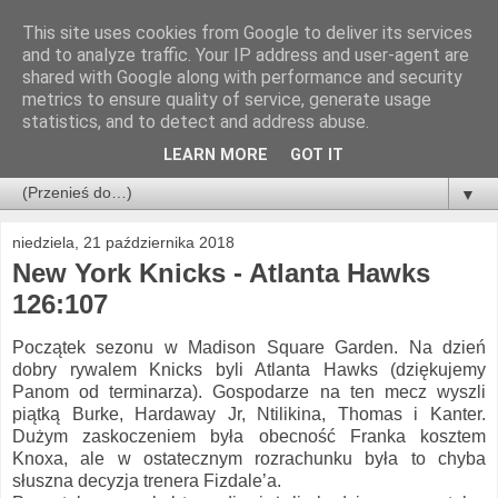
This site uses cookies from Google to deliver its services
and to analyze traffic. Your IP address and user-agent are
shared with Google along with performance and security
metrics to ensure quality of service, generate usage
statistics, and to detect and address abuse.
LEARN MORE
GOT IT
▼
niedziela, 21 października 2018
New York Knicks - Atlanta Hawks
126:107
Początek sezonu w Madison Square Garden. Na dzień
dobry rywalem Knicks byli Atlanta Hawks (dziękujemy
Panom od terminarza). Gospodarze na ten mecz wyszli
piątką Burke, Hardaway Jr, Ntilikina, Thomas i Kanter.
Dużym zaskoczeniem była obecność Franka kosztem
Knoxa, ale w ostatecznym rozrachunku była to chyba
słuszna decyzja trenera Fizdale’a.