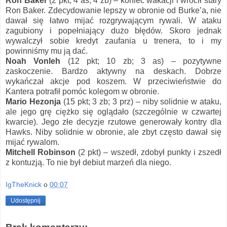
Ron Baker
(2 pkt; 4 as; 4 zb) – koniec wakacji i wrócił stary
Ron Baker. Zdecydowanie lepszy w obronie od Burke’a, nie
dawał się łatwo mijać rozgrywającym rywali. W ataku
zagubiony i popełniający dużo błędów. Skoro jednak
wywalczył sobie kredyt zaufania u trenera, to i my
powinniśmy mu ją dać.
Noah Vonleh
(12 pkt; 10 zb; 3 as) – pozytywne
zaskoczenie. Bardzo aktywny na deskach. Dobrze
wykańczał akcje pod koszem. W przeciwieństwie do
Kantera potrafił pomóc kolegom w obronie.
Mario Hezonja
(15 pkt; 3 zb; 3 prz) – niby solidnie w ataku,
ale jego grę ciężko się oglądało (szczególnie w czwartej
kwarcie). Jego złe decyzje rzutowe generowały kontry dla
Hawks. Niby solidnie w obronie, ale zbyt często dawał się
mijać rywalom.
Mitchell Robinson
(2 pkt) – wszedł, zdobył punkty i zszedł
z kontuzją. To nie był debiut marzeń dla niego.
IgTheKnick
o
00:07
Udostępnij