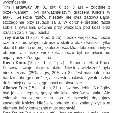
wykończenia.
Tim Hardaway Jr
(31 pkt; 6 zb; 5 as) – zgodnie z
oczekiwaniami, był najważniejszym graczem Knicks w
ataku. Selekcja rzutów niestety nie była zadowalająca,
szczególnie przy rzutach za 3. W obronie średnio radził
sobie z rywalami, głównie przy wjazdach pod kosz oraz
rzutach za 3 z rogu boiska.
Trey Burke
(15 pkt; 4 as; 3 zb) – przez większość meczu
razem z Hardawayem Jr przewodzili w ataku Knicks. Tylko
akurat Burke na dobrej skuteczności. Miał dobre momenty w
obronie, ale przez większość meczu był niemiłosiernie
mijany przez Younga i Lina.
Kevin Knox
(10 pkt; 1 bl; 2 prz) – School of Hard Knox.
Forsował swoje akcje w ataku. Niestety większość była
nieskuteczna (25% z gry, 20% za 3). Jest materiałem na
bardzo dobrego obrońcę, ale często zostawiał rywalom zbyt
dużo miejsca, w szczególności na obwodzie.
Allonzo Trier
(15 pkt; 4 zb; 2 bl) – świetny debiut. A mógłby
być jeszcze lepszy, gdyby nie kilka błędów w ataku. Ale
chłopak ma w sobie to coś. Najczęściej dryblujący
zawodnik Knicks. Nieźle w obronie, ale zmiany krycia to
element, który koniecznie musi poprawić.