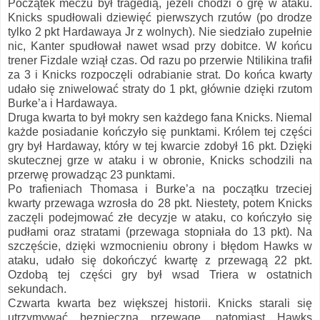
Początek meczu był tragedią, jeżeli chodzi o grę w ataku.
Knicks spudłowali dziewięć pierwszych rzutów (po drodze
tylko 2 pkt Hardawaya Jr z wolnych). Nie siedziało zupełnie
nic, Kanter spudłował nawet wsad przy dobitce. W końcu
trener Fizdale wziął czas. Od razu po przerwie Ntilikina trafił
za 3 i Knicks rozpoczęli odrabianie strat. Do końca kwarty
udało się zniwelować straty do 1 pkt, głównie dzięki rzutom
Burke’a i Hardawaya.
Druga kwarta to był mokry sen każdego fana Knicks. Niemal
każde posiadanie kończyło się punktami. Królem tej części
gry był Hardaway, który w tej kwarcie zdobył 16 pkt. Dzięki
skutecznej grze w ataku i w obronie, Knicks schodzili na
przerwę prowadząc 23 punktami.
Po trafieniach Thomasa i Burke’a na początku trzeciej
kwarty przewaga wzrosła do 28 pkt. Niestety, potem Knicks
zaczęli podejmować złe decyzje w ataku, co kończyło się
pudłami oraz stratami (przewaga stopniała do 13 pkt). Na
szczęście, dzięki wzmocnieniu obrony i błędom Hawks w
ataku, udało się dokończyć kwartę z przewagą 22 pkt.
Ozdobą tej części gry był wsad Triera w ostatnich
sekundach.
Czwarta kwarta bez większej historii. Knicks starali się
utrzymywać bezpieczną przewagę, natomiast Hawks