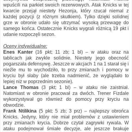
wpuścili na parkiet swoich rezerwowych. Atak Knicks w tej
kwarcie przejął niestety Hezonja, który rzucał niemal z
każdej pozycji (z różnym skutkiem). Tylko dzięki solidnej
grze w obronie udało się utrzymać wysoką przewagę do
samego końca. Ostatecznie Knicks wygrali różnicą 19 pkt i
udanie rozpoczęli sezon.
Oceny indywidualne:
Enes Kanter
(16 pkt; 11 zb; 1 bl) – w ataku oraz na
tablicach jak zwykle solidnie. Niestety jego obecność
pogarszała defensywę. Jeszcze w akcjach 1 na 1 starał się i
nieźle mu to wychodziło, to przy zmianach i pomocy w
kryciu był słaby (ale trzeba nadmienić, że wyglądało to
lepiej niż w poprzednim sezonie).
Lance Thomas
(3 pkt; 1 bl) – w ataku nie zaistniał.
Natomiast w obronie pracował za dwóch. Trener Fizdale
wykorzystywał go również do pomocy przy kryciu na
obwodzie.
Frank Ntilikina
(5 pkt; 5 zb; 3 prz) – najlepszy obrońca
Knicks. Jedyny, który nie miał problemów z ustawieniem
przy zmianach krycia. Dobrze czytał zagrywki rywala. W
ataku podejmował śmiałe decyzje, ale jeszcze brakuje