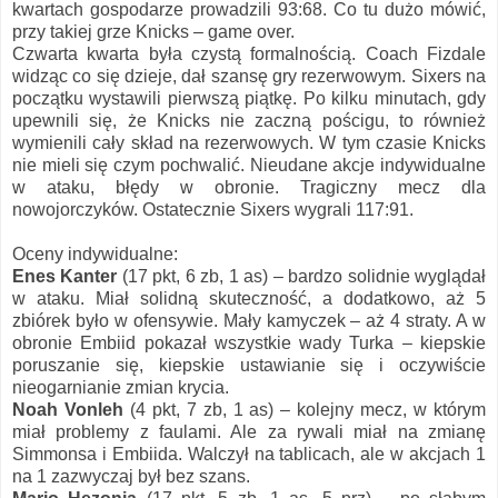
kwartach gospodarze prowadzili 93:68. Co tu dużo mówić,
przy takiej grze Knicks – game over.
Czwarta kwarta była czystą formalnością. Coach Fizdale
widząc co się dzieje, dał szansę gry rezerwowym. Sixers na
początku wystawili pierwszą piątkę. Po kilku minutach, gdy
upewnili się, że Knicks nie zaczną pościgu, to również
wymienili cały skład na rezerwowych. W tym czasie Knicks
nie mieli się czym pochwalić. Nieudane akcje indywidualne
w ataku, błędy w obronie. Tragiczny mecz dla
nowojorczyków. Ostatecznie Sixers wygrali 117:91.
Oceny indywidualne:
Enes Kanter
(17 pkt, 6 zb, 1 as) – bardzo solidnie wyglądał
w ataku. Miał solidną skuteczność, a dodatkowo, aż 5
zbiórek było w ofensywie. Mały kamyczek – aż 4 straty. A w
obronie Embiid pokazał wszystkie wady Turka – kiepskie
poruszanie się, kiepskie ustawianie się i oczywiście
nieogarnianie zmian krycia.
Noah Vonleh
(4 pkt, 7 zb, 1 as) – kolejny mecz, w którym
miał problemy z faulami. Ale za rywali miał na zmianę
Simmonsa i Embiida. Walczył na tablicach, ale w akcjach 1
na 1 zazwyczaj był bez szans.