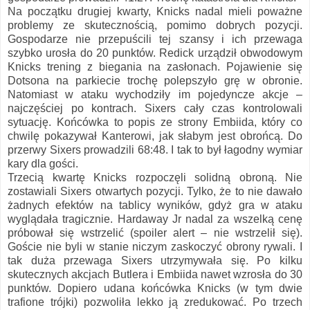
Na początku drugiej kwarty, Knicks nadal mieli poważne
problemy ze skutecznością, pomimo dobrych pozycji.
Gospodarze nie przepuścili tej szansy i ich przewaga
szybko urosła do 20 punktów. Redick urządził obwodowym
Knicks trening z biegania na zasłonach. Pojawienie się
Dotsona na parkiecie trochę polepszyło grę w obronie.
Natomiast w ataku wychodziły im pojedyncze akcje –
najczęściej po kontrach. Sixers cały czas kontrolowali
sytuację. Końcówka to popis ze strony Embiida, który co
chwilę pokazywał Kanterowi, jak słabym jest obrońcą. Do
przerwy Sixers prowadzili 68:48. I tak to był łagodny wymiar
kary dla gości.
Trzecią kwartę Knicks rozpoczęli solidną obroną. Nie
zostawiali Sixers otwartych pozycji. Tylko, że to nie dawało
żadnych efektów na tablicy wyników, gdyż gra w ataku
wyglądała tragicznie. Hardaway Jr nadal za wszelką cenę
próbował się wstrzelić (spoiler alert – nie wstrzelił się).
Goście nie byli w stanie niczym zaskoczyć obrony rywali. I
tak duża przewaga Sixers utrzymywała się. Po kilku
skutecznych akcjach Butlera i Embiida nawet wzrosła do 30
punktów. Dopiero udana końcówka Knicks (w tym dwie
trafione trójki) pozwoliła lekko ją zredukować. Po trzech