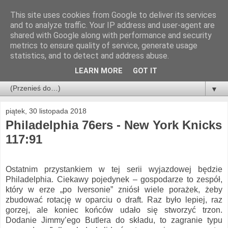
This site uses cookies from Google to deliver its services
and to analyze traffic. Your IP address and user-agent are
shared with Google along with performance and security
metrics to ensure quality of service, generate usage
statistics, and to detect and address abuse.
LEARN MORE
GOT IT
▼
piątek, 30 listopada 2018
Philadelphia 76ers - New York Knicks
117:91
Ostatnim przystankiem w tej serii wyjazdowej będzie
Philadelphia. Ciekawy pojedynek – gospodarze to zespół,
który w erze „po Iversonie” zniósł wiele porażek, żeby
zbudować rotację w oparciu o draft. Raz było lepiej, raz
gorzej, ale koniec końców udało się stworzyć trzon.
Dodanie Jimmy’ego Butlera do składu, to zagranie typu