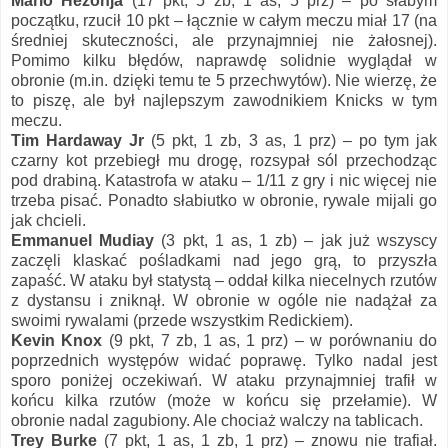
Mario Hezonja
(17 pkt, 5 zb, 1 as, 5 prz) – po słabym
początku, rzucił 10 pkt – łącznie w całym meczu miał 17 (na
średniej skuteczności, ale przynajmniej nie żałosnej).
Pomimo kilku błędów, naprawdę solidnie wyglądał w
obronie (m.in. dzięki temu te 5 przechwytów). Nie wierzę, że
to piszę, ale był najlepszym zawodnikiem Knicks w tym
meczu.
Tim Hardaway Jr
(5 pkt, 1 zb, 3 as, 1 prz) – po tym jak
czarny kot przebiegł mu drogę, rozsypał sól przechodząc
pod drabiną. Katastrofa w ataku – 1/11 z gry i nic więcej nie
trzeba pisać. Ponadto słabiutko w obronie, rywale mijali go
jak chcieli.
Emmanuel Mudiay
(3 pkt, 1 as, 1 zb) – jak już wszyscy
zaczęli klaskać pośladkami nad jego grą, to przyszła
zapaść. W ataku był statystą – oddał kilka niecelnych rzutów
z dystansu i zniknął. W obronie w ogóle nie nadążał za
swoimi rywalami (przede wszystkim Redickiem).
Kevin Knox
(9 pkt, 7 zb, 1 as, 1 prz) – w porównaniu do
poprzednich występów widać poprawę. Tylko nadal jest
sporo poniżej oczekiwań. W ataku przynajmniej trafił w
końcu kilka rzutów (może w końcu się przełamie). W
obronie nadal zagubiony. Ale chociaż walczy na tablicach.
Trey Burke
(7 pkt, 1 as, 1 zb, 1 prz) – znowu nie trafiał.