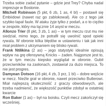
Trzeba sobie zadać pytanie – gdzie jest Trey? Chyba nadal
imprezuje w Bostonie.
Mitchell Robinson
(5 pkt, 6 zb, 1 as, 4 bl) – postawił się
Embiidowi (nawet raz go zablokował). Ale co z tego jak
szybko łapał faule. W ataku żyje tylko z podań, a o to ciężko
w zespole, który ma łącznie 14 asyst w meczu.
Allonzo Trier
(8 pkt, 3 zb, 1 as) – w tym meczu rzut mu nie
siedział, mimo tego, że potrafił się uwolnić spod opieki
rywala. W obronie kilka błędów w ustawieniu i tak jak inni
miał problem z utrzymaniem się blisko rywali.
Frank Ntilikina
(2 as) – jego statystyki idealnie opisują
wpływ na grę ofensywną Knicks – żaden. Najgorsze jest to,
że w tym meczu kiepsko wyglądał w obronie. Gubił
przeciwników na zasłonach, zostawiał za dużo miejsca. To
nie jest progres.
Damyean Dotson
(16 pkt, 4 zb, 3 prz, 1 bl) – dobre wejście
w mecz. Nieźle grał w obronie, nawet przeciwko Butlerowi.
Miał najlepszą skuteczność z graczy obwodowych, ale
trzeba nadmienić, że większość punktów zdobył w ostatniej
kwarcie
Ron Baker
(1 as) – był na boisku. Czyli mecz zakończył się
wcześniej.