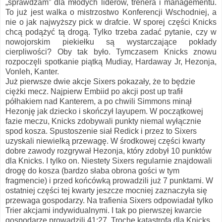
„sprawdzam” dla młodych liderów, trenera i managementu.
To już jest walka o mistrzostwo Konferencji Wschodniej, a
nie o jak najwyższy pick w drafcie. W sporej części Knicks
chcą podążyć tą drogą. Tylko trzeba zadać pytanie, czy w
nowojorskim piekiełku są wystarczające pokłady
cierpliwości? Oby tak było. Tymczasem Knicks znowu
rozpoczęli spotkanie piątką Mudiay, Hardaway Jr, Hezonja,
Vonleh, Kanter.
Już pierwsze dwie akcje Sixers pokazały, że to będzie
ciężki mecz. Najpierw Embiid po akcji post up trafił
półhakiem nad Kanterem, a po chwili Simmons minął
Hezonję jak dziecko i skończył layupem. W początkowej
fazie meczu, Knicks zdobywali punkty niemal wyłącznie
spod kosza. Spustoszenie siał Redick i przez to Sixers
uzyskali niewielką przewagę. W środkowej części kwarty
dobre zawody rozgrywał Hezonja, który zdobył 10 punktów
dla Knicks. I tylko on. Niestety Sixers regularnie znajdowali
drogę do kosza (bardzo słaba obrona gości w tym
fragmencie) i przed końcówką prowadzili już 7 punktami. W
ostatniej części tej kwarty jeszcze mocniej zaznaczyła się
przewaga gospodarzy. Na trafienia Sixers odpowiadał tylko
Trier akcjami indywidualnymi. I tak po pierwszej kwarcie
gospodarze prowadzili 41:27. Trochę katastrofa dla Knicks.