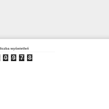
liczba wyświetleń
0
9
7
8