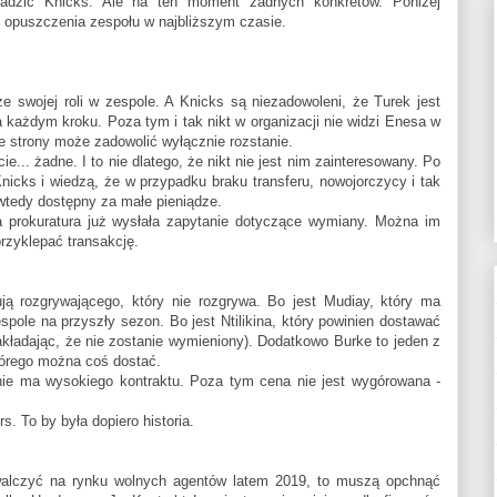
rowadzić Knicks. Ale na ten moment żadnych konkretów. Poniżej
 opuszczenia zespołu w najbliższym czasie.
e swojej roli w zespole. A Knicks są niezadowoleni, że Turek jest
 każdym kroku. Poza tym i tak nikt w organizacji nie widzi Enesa w
ie strony może zadowolić wyłącznie rozstanie.
.. żadne. I to nie dlatego, że nikt nie jest nim zainteresowany. Po
icks i wiedzą, że w przypadku braku transferu, nowojorczycy i tak
 wtedy dostępny za małe pieniądze.
a prokuratura już wysłała zapytanie dotyczące wymiany. Można im
 przyklepać transakcję.
ą rozgrywającego, który nie rozgrywa. Bo jest Mudiay, który ma
pole na przyszły sezon. Bo jest Ntilikina, który powinien dostawać
zakładając, że nie zostanie wymieniony). Dodatkowo Burke to jeden z
którego można coś dostać.
ie ma wysokiego kontraktu. Poza tym cena nie jest wygórowana -
s. To by była dopiero historia.
alczyć na rynku wolnych agentów latem 2019, to muszą opchnąć