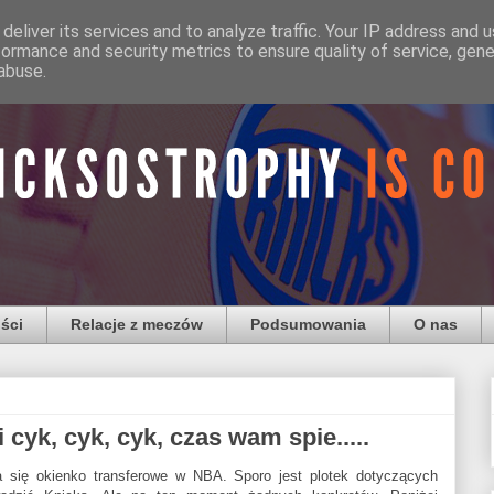
deliver its services and to analyze traffic. Your IP address and 
formance and security metrics to ensure quality of service, gen
abuse.
ści
Relacje z meczów
Podsumowania
O nas
 cyk, cyk, cyk, czas wam spie.....
 się okienko transferowe w NBA. Sporo jest plotek dotyczących