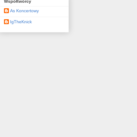
Współtwórcy
As Koncertowy
IgTheKnick