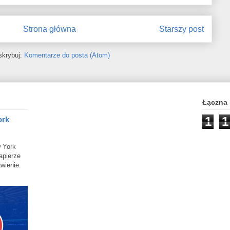
Strona główna
Starszy post
skrybuj:
Komentarze do posta (Atom)
Łączna 
1
1
ork
 York
apierze
wienie.