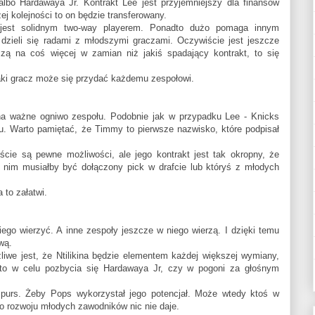
lbo Hardawaya Jr. Kontrakt Lee jest przyjemniejszy dla finansów
zej kolejności to on będzie transferowany.
est solidnym two-way playerem. Ponadto dużo pomaga innym
dzieli się radami z młodszymi graczami. Oczywiście jest jeszcze
iczą na coś więcej w zamian niż jakiś spadający kontrakt, to się
ki gracz może się przydać każdemu zespołowi.
a ważne ogniwo zespołu. Podobnie jak w przypadku Lee - Knicks
. Warto pamiętać, że Timmy to pierwsze nazwisko, które podpisał
cie są pewne możliwości, ale jego kontrakt jest tak okropny, że
 nim musiałby być dołączony pick w drafcie lub któryś z młodych
 to załatwi.
ego wierzyć. A inne zespoły jeszcze w niego wierzą. I dzięki temu
wą.
liwe jest, że Ntilikina będzie elementem każdej większej wymiany,
 to w celu pozbycia się Hardawaya Jr, czy w pogoni za głośnym
purs. Żeby Pops wykorzystał jego potencjał. Może wtedy ktoś w
o rozwoju młodych zawodników nic nie daje.