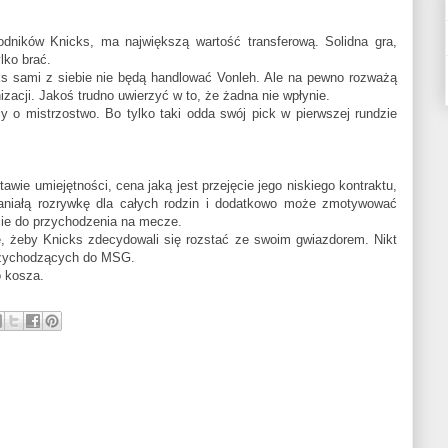
ników Knicks, ma największą wartość transferową. Solidna gra,
ylko brać.
s sami z siebie nie będą handlować Vonleh. Ale na pewno rozważą
izacji. Jakoś trudno uwierzyć w to, że żadna nie wpłynie.
 o mistrzostwo. Bo tylko taki odda swój pick w pierwszej rundzie
awie umiejętności, cena jaką jest przejęcie jego niskiego kontraktu,
aniałą rozrywkę dla całych rodzin i dodatkowo może zmotywować
ie do przychodzenia na mecze.
 żeby Knicks zdecydowali się rozstać ze swoim gwiazdorem. Nikt
przychodzących do MSG.
 kosza.