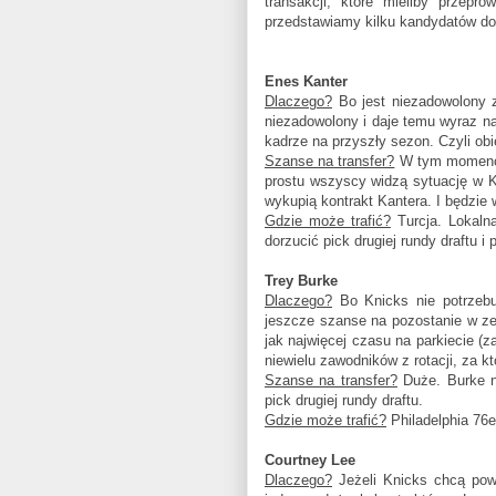
transakcji, które mieliby przep
przedstawiamy kilku kandydatów do
Enes Kanter
Dlaczego?
Bo jest niezadowolony z
niezadowolony i daje temu wyraz na
kadrze na przyszły sezon. Czyli ob
Szanse na transfer?
W tym momencie.
prostu wszyscy widzą sytuację w Kn
wykupią kontrakt Kantera. I będzie
Gdzie może trafić?
Turcja. Lokaln
dorzucić pick drugiej rundy draftu i
Trey Burke
Dlaczego?
Bo Knicks nie potrzebuj
jeszcze szanse na pozostanie w zes
jak najwięcej czasu na parkiecie (
niewielu zawodników z rotacji, za 
Szanse na transfer?
Duże. Burke n
pick drugiej rundy draftu.
Gdzie może trafić?
Philadelphia 76er
Courtney Lee
Dlaczego?
Jeżeli Knicks chcą pow