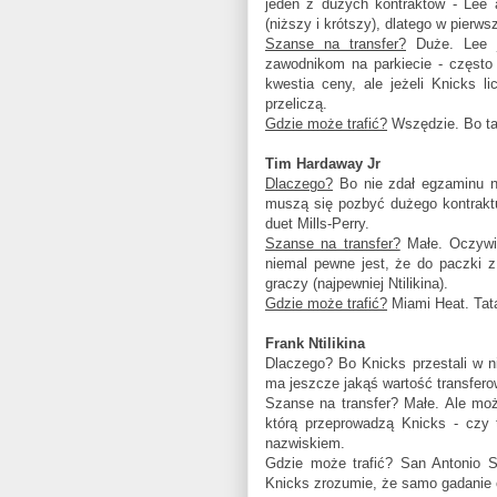
jeden z dużych kontraktów - Lee a
(niższy i krótszy), dlatego w pierws
Szanse na transfer?
Duże. Lee j
zawodnikom na parkiecie - często 
kwestia ceny, ale jeżeli Knicks l
przeliczą.
Gdzie może trafić?
Wszędzie. Bo ta
Tim Hardaway Jr
Dlaczego?
Bo nie zdał egzaminu n
muszą się pozbyć dużego kontraktu
duet Mills-Perry.
Szanse na transfer?
Małe. Oczywiś
niemal pewne jest, że do paczki z
graczy (najpewniej Ntilikina).
Gdzie może trafić?
Miami Heat. Tata
Frank Ntilikina
Dlaczego? Bo Knicks przestali w ni
ma jeszcze jakąś wartość transfero
Szanse na transfer? Małe. Ale moż
którą przeprowadzą Knicks - czy
nazwiskiem.
Gdzie może trafić? San Antonio S
Knicks zrozumie, że samo gadanie 