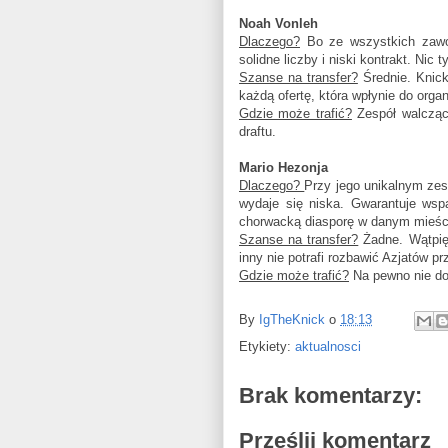
Noah Vonleh
Dlaczego?
Bo ze wszystkich zawod
solidne liczby i niski kontrakt. Nic t
Szanse na transfer?
Średnie. Knick
każdą ofertę, która wpłynie do organ
Gdzie może trafić?
Zespół walczący
draftu.
Mario Hezonja
Dlaczego?
Przy jego unikalnym zest
wydaje się niska. Gwarantuje wsp
chorwacką diasporę w danym mieśc
Szanse na transfer?
Żadne. Wątpię,
inny nie potrafi rozbawić Azjatów 
Gdzie może trafić?
Na pewno nie do
By
IgTheKnick
o
18:13
Etykiety:
aktualnosci
Brak komentarzy:
Prześlij komentarz