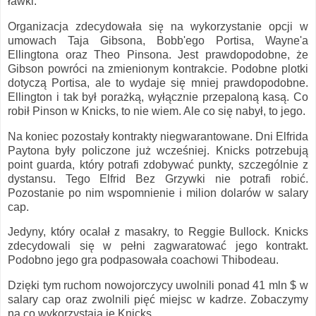
ławki.
Organizacja zdecydowała się na wykorzystanie opcji w
umowach Taja Gibsona, Bobb'ego Portisa, Wayne'a
Ellingtona oraz Theo Pinsona. Jest prawdopodobne, że
Gibson powróci na zmienionym kontrakcie. Podobne plotki
dotyczą Portisa, ale to wydaje się mniej prawdopodobne.
Ellington i tak był porażką, wyłącznie przepaloną kasą. Co
robił Pinson w Knicks, to nie wiem. Ale co się nabył, to jego.
Na koniec pozostały kontrakty niegwarantowane. Dni Elfrida
Paytona były policzone już wcześniej. Knicks potrzebują
point guarda, który potrafi zdobywać punkty, szczególnie z
dystansu. Tego Elfrid Bez Grzywki nie potrafi robić.
Pozostanie po nim wspomnienie i milion dolarów w salary
cap.
Jedyny, który ocalał z masakry, to Reggie Bullock. Knicks
zdecydowali się w pełni zagwaratować jego kontrakt.
Podobno jego gra podpasowała coachowi Thibodeau.
Dzięki tym ruchom nowojorczycy uwolnili ponad 41 mln $ w
salary cap oraz zwolnili pięć miejsc w kadrze. Zobaczymy
na co wykorzystają je Knicks.