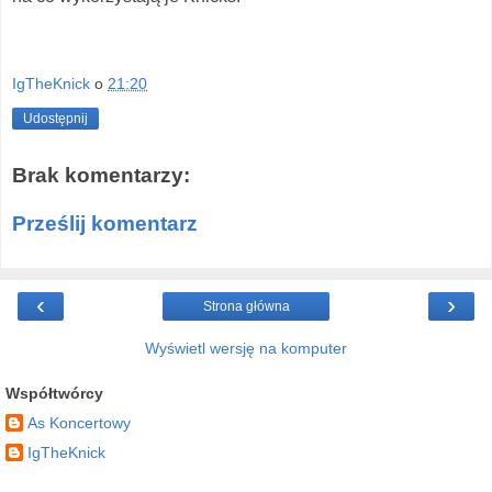
IgTheKnick
o
21:20
Udostępnij
Brak komentarzy:
Prześlij komentarz
‹
›
Strona główna
Wyświetl wersję na komputer
Współtwórcy
As Koncertowy
IgTheKnick